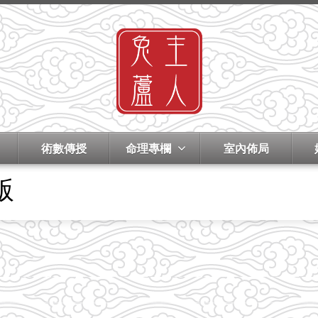
術數傳授
命理專欄
室內佈局
版