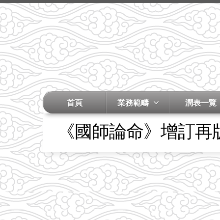
首頁
業務範疇
潤表一覽
《國師論命》增訂再