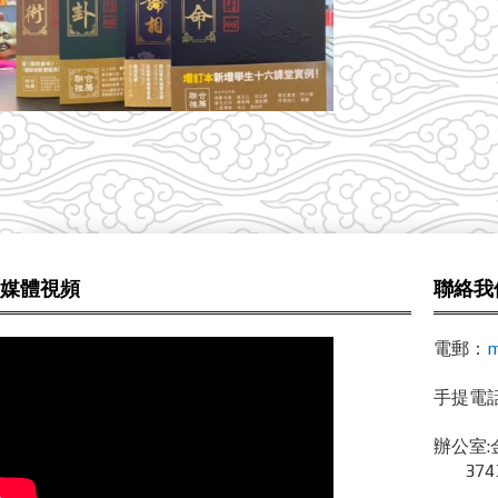
媒體視頻
聯絡我
電郵：
m
手提電話 /
辦公室:
3743