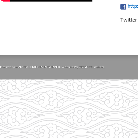
http
Twitte
© masteryau 2013 ALL RIGHTS RESERVED. Website By
ZIZSOFT Limited
.