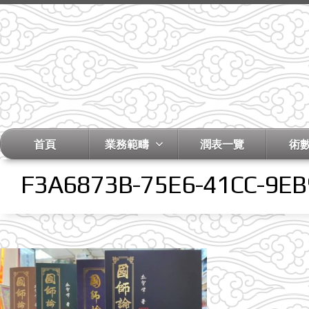
首頁
業務範疇
潤表一覽
術
F3A6873B-75E6-41CC-9E