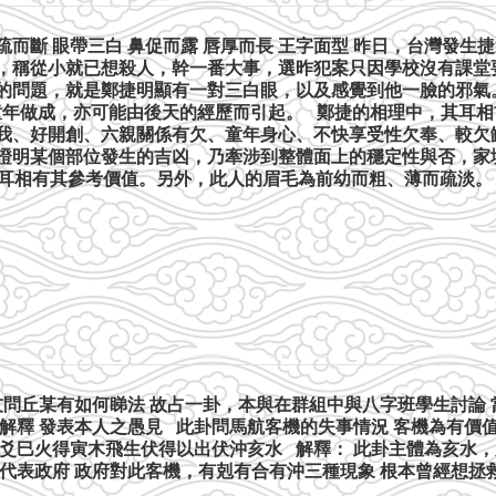
疏而斷 眼帶三白 鼻促而露 唇厚而長 王字面型 昨日，台灣發
，稱從小就已想殺人，幹一番大事，選昨犯案只因學校沒有課堂
的問題，就是鄭捷明顯有一對三白眼，以及感覺到他一臉的邪氣
由童年做成，亦可能由後天的經歷而引起。 鄭捷的相理中，其耳
我、好開創、六親關係有欠、童年身心、不快享受性欠奉、較欠
證明某個部位發生的吉凶，乃牽涉到整體面上的穩定性與否，家
耳相有其參考價值。另外，此人的眉毛為前幼而粗、薄而疏淡。 
不少朋友問丘某有如何睇法 故占一卦，本與在群組中與八字班學生討
解釋 發表本人之愚見 此卦問馬航客機的失事情況 客機為有價
爻巳火得寅木飛生伏得以出伏沖亥水 解釋： 此卦主體為亥水，
代表政府 政府對此客機，有剋有合有沖三種現象 根本曾經想拯救