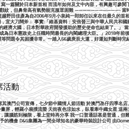
度，寫一篇關於日本新首相 而流年如何及文中內容，有興趣可參閱
紋，但鼻骨高有氣勢能克服眾困難 ———————————- 當時
年超越野田佳彥為自2006年9月小泉純一郎卸任以來在任最久的首
驗期，宜大刀闊斧： 事實:「維基資料：安倍晉三與中華人民共和
經濟大國，日本對華政府開發援助的歷史使命也結束了。」 當時判
成為日本憲政史上任職時間最長的內閣總理大臣。」2018年前後
奧運等問題令其困擾非常。一踏入66歲庚辰大運，好運如判斷時完
出席活動
的邀請 出席其澳門公司宣傳，七夕節中國情人節活動 於澳門氹仔四季
冷畫屏，輕羅小扇撲流螢 天街夜色涼如水，臥看牽牛織女星 這
例，讓腦筋到極限，看上堂時再分享 我一口普通話甚是普通，但
 D&G集團為一間全球知名的豪華時裝設計公司 由Domenico Do