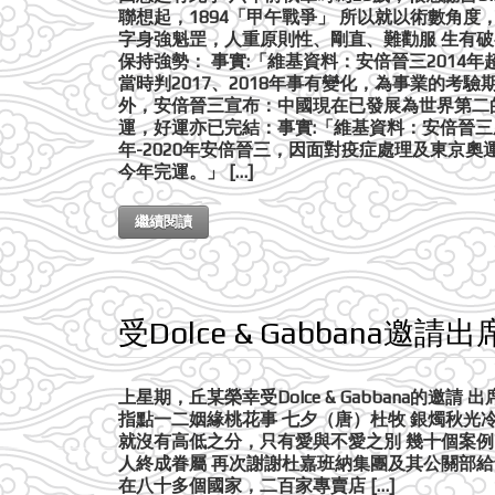
聯想起，1894「甲午戰爭」 所以就以術數角
字身強魁罡，人重原則性、剛直、難勸服 生有破顴
保持強勢： 事實:「維基資料：安倍晉三2014
當時判2017、2018年事有變化，為事業的考
外，安倍晉三宣布：中國現在已發展為世界第二的
運，好運亦已完結：事實:「維基資料：安倍晉三
年-2020年安倍晉三，因面對疫症處理及東京
今年完運。」 […]
繼續閱讀
受Dolce & Gabbana邀請
上星期，丘某榮幸受Dolce & Gabbana
指點一二姻緣桃花事 七夕（唐）杜牧 銀燭秋光
就沒有高低之分，只有愛與不愛之別 幾十個案
人終成眷屬 再次謝謝杜嘉班納集團及其公關部給予的機會
在八十多個國家，二百家專賣店 […]