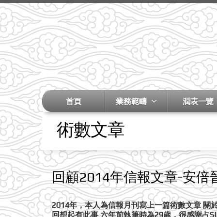
首頁
業務範疇
潤表一覽
術數文章
回顧2014年信報文章-安倍
2014年，本人為信報月刊寫上一篇術數文章 
回想起有此事 六年前執筆時為29歲，很感謝占S