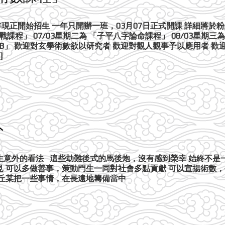
年現正開始招生 一年只開辦一班，03月07日正式開課 詳細將
戰課程」 07/03星期二為 「子平八字論命課程」 08/03星期三為
課程B」 歡迎對玄學術數欲以研究者 歡迎對觀人觀事予以應用者 
]
外
發生意外的看法 這些劫難後式的馬後炮，沒有感到榮幸 始終不
見 可以多做善事，策動門生一同對社會多點貢獻 可以宣揚術數
 丘某把一些事情，在長遠地籌備當中