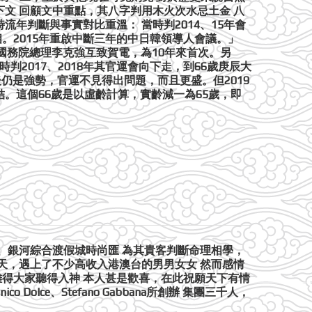
下文 回顧文中重點，其八字判用木火次水忌土金 八
流年判斷與事實對比重溫： 當時判2014、15年會
相。2015年重啟中斷三年的中日韓領導人會議。」
國國務院總理李克強互致賀電，為10年來首次。另
2017、2018年其官運會向下走，到66歲庚辰大
仍是強勢，官運不見得出問題，而且更盛。但2019
結。這個66歲是以虛齡計算，實齡減一為65歲，即
名店、銀河綜合渡假城時尚匯 為其貴客判斷命理相學，
兩天，遇上了不少高收入港澳台的男男女女 然而感情
難得大家聽得入神 本人甚是歡喜，在此祝願天下有情
lce、Stefano Gabbana所創辦 集團三千人，