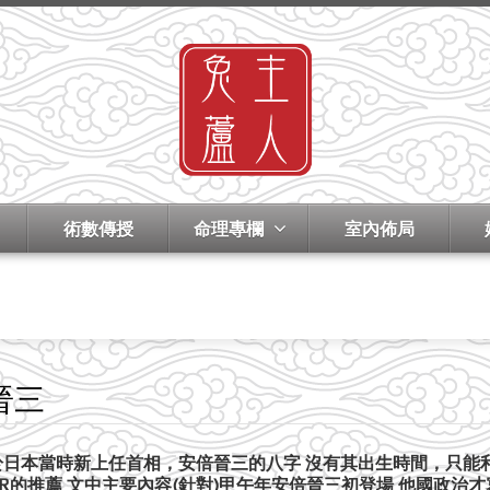
術數傳授
命理專欄
室內佈局
晉三
關於日本當時新上任首相，安倍晉三的八字 沒有其出生時間，只能
IR的推薦 文中主要內容(針對)甲午年安倍晉三初登場 他國政