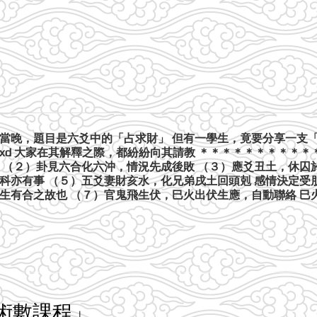
堂當晚，題目是六爻中的「占求財」 但有一學生，竟要分享一支
稱xd 大家在其解釋之際，都紛紛向其請教 ＊＊＊＊＊＊＊＊＊
 （２）卦見六合化六沖，情況先成後敗 （３）應爻丑土，休囚
科亦有事 （５）五爻妻財亥水，化兄弟戌土回頭剋 感情決定受
有合之故也 （７）官鬼飛生伏，巳火出伏生應，自動聯絡 巳火為
術數課程」