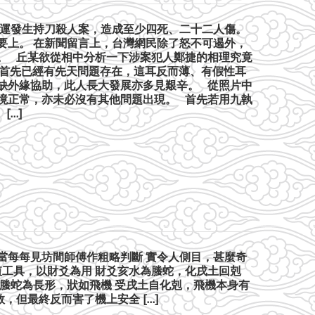
生捷運發生持刀殺人案，造成至少四死、二十二人傷。
要上。 在新聞留言上，台灣網民除了怒不可遏外，
。 丘某欲從相中分析一下涉案犯人鄭捷的相理究竟
相首先已經有先天問題存在，這耳反而薄、有假性耳
缺外緣協助，此人長大發展亦多見艱辛。 從照片中
境正常，亦未必沒有其他問題出現。 首先若用九執
[…]
論 當每每見坊間師傅作粗略判斷 實令人側目，甚麼奇
值工具，以財爻為用 財爻亥水為螣蛇，化戌土回剋
螣蛇為長形，狀如飛機 受戌土自化剋，飛機本身有
，但最終反而害了機上安全 […]