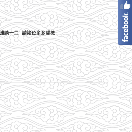
作淺談一二 請諸位多多賜教