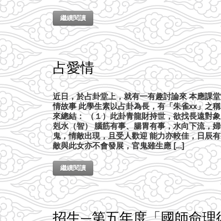
繼續閱讀
占愛情
近日，於占卦堂上，就有一有趣討論來 本應課
情故事 此學生素以占卦為長，有「朱雀xx」之
來總結： （１）此卦青龍財持世，欲找長遠對象
剋水（智） 腦筋有事、腸胃有事，水向下流，婦
鬼，情敵出現，且受人歡迎 能力亦較佳，日辰有生
敵與此女亦不會發展，官鬼雖生應 […]
繼續閱讀
招生—第五年度「國師命理