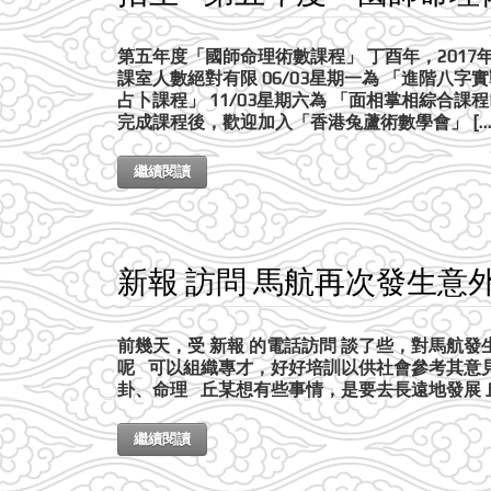
第五年度「國師命理術數課程」 丁酉年，2017
課室人數絕對有限 06/03星期一為 「進階八字實
占卜課程」 11/03星期六為 「面相掌相綜合
完成課程後，歡迎加入「香港兔蘆術數學會」 […
繼續閱讀
新報 訪問 馬航再次發生意
前幾天，受 新報 的電話訪問 談了些，對馬航
呢 可以組織專才，好好培訓以供社會參考其意
卦、命理 丘某想有些事情，是要去長遠地發展
繼續閱讀