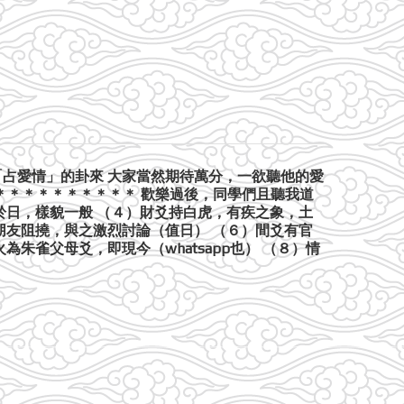
「占愛情」的卦來 大家當然期待萬分，一欲聽他的愛
＊＊＊＊＊＊＊＊＊＊＊ 歡樂過後，同學們且聽我道
於日，樣貌一般 （４）財爻持白虎，有疾之象，土
朋友阻撓，與之激烈討論（值日） （６）間爻有官
朱雀父母爻，即現今（whatsapp也） （８）情