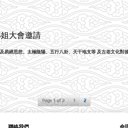
小姐大會邀請
涉及易經思想、太極陰陽、五行八卦、天干地支等 及古老文化對
Page 1 of 2
1
2
聯絡我們
命