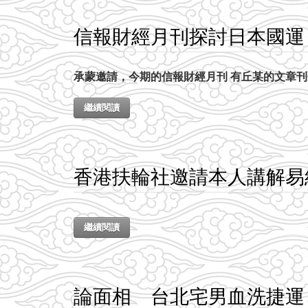
信報財經月刊探討日本國運
承蒙邀請，今期的信報財經月刊 有丘某的文章刊
繼續閱讀
香港扶輪社邀請本人講解易
繼續閱讀
論面相 台北宅男血洗捷運