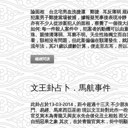
論面相 台北宅男血洗捷運 鄭捷 耳反薄弱 眉
犯案男子鄭捷當場被捕，據報疑兇事後表現冷靜
亦有不少人從涉案犯人的面相，察覺了一個很大
如何: 每一件殺人案件中，犯案者的動機可以
珠、親情溝薄弱、耳廓不明。天生性格獨立而自
看，額相沒有問題，但此案偏偏在額運發生，就
流年法，其21歲以虛齡計算，便走至左耳，所以
繼續閱讀
文王卦占卜．馬航事件
此卦占於13-03-2014，距今超過十三天 
門、易經、馬來西亞巫術 現以文王卦對此作一些
官爻寅木為青龍又與亥水先合後化丑土相剋 而父
自招惡果之象 其次，在於青龍官寅木，卦中明顯