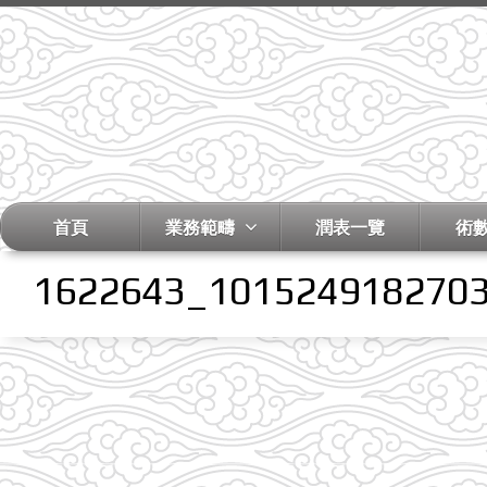
首頁
業務範疇
潤表一覽
術
1622643_101524918270