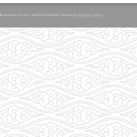
© masteryau 2013 ALL RIGHTS RESERVED. Website By
ZIZSOFT Limited
.