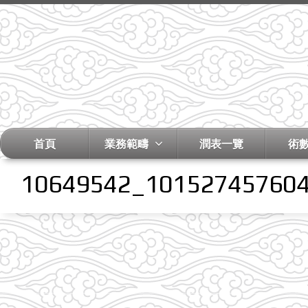
首頁
業務範疇
潤表一覽
術
10649542_10152745760