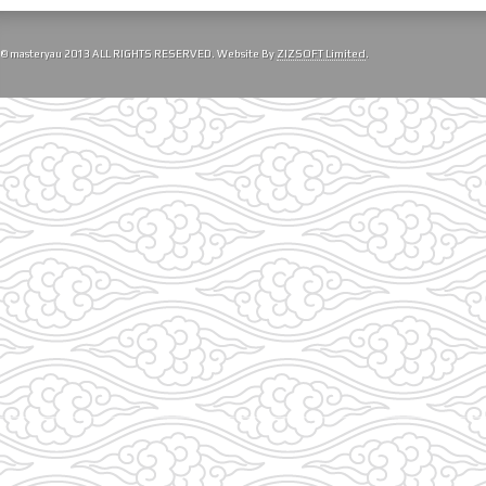
© masteryau 2013 ALL RIGHTS RESERVED. Website By
ZIZSOFT Limited
.