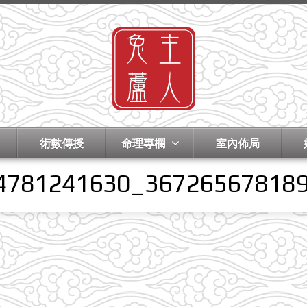
術數傳授
命理專欄
室內佈局
4781241630_36726567818