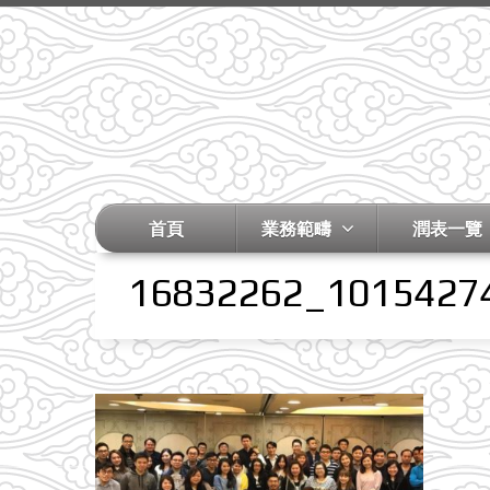
首頁
業務範疇
潤表一覽
16832262_1015427