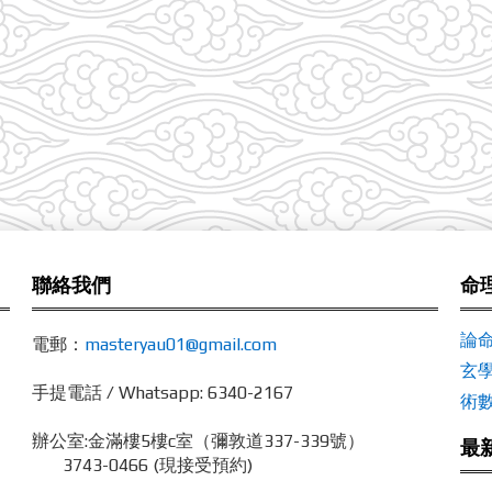
聯絡我們
命
論
電郵：
masteryau01@gmail.com
玄
手提電話 / Whatsapp: 6340-2167
術
辦公室:
金滿樓5樓c室（彌敦道337-339號）
最
3743-0466 (現接受預約)