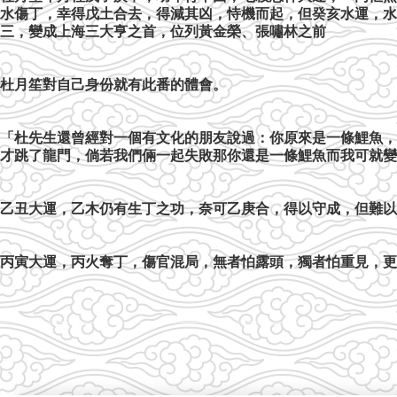
水傷丁，幸得戊土合去，得減其凶，恃機而起，但癸亥水運，水
三，變成上海三大亨之首，位列黃金榮、張嘯林之前
杜月笙對自己身份就有此番的體會。
「杜先生還曾經對一個有文化的朋友說過：你原來是一條鯉魚，
才跳了龍門，倘若我們倆一起失敗那你還是一條鯉魚而我可就變
乙丑大運，乙木仍有生丁之功，奈可乙庚合，得以守成，但難以
丙寅大運，丙火奪丁，傷官混局，無者怕露頭，獨者怕重見，更