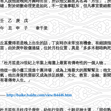
有人說他是晚間月圓時出世，所以他父親改其名為「月生」，所
確，對於術數命理更是如此，不一定逢事駁斥，但凡事宜要細察
壬 乙 庚 戊
午 丑 申 子 韋千里
丘某覺得若是晚上出生的話，丁亥時亦未常沒有機會。有錯請指
苗，由於庚申殺傷過猛，位於月柱位置，真是「多多木都唔夠死
「杜月笙是
20
世紀上半葉上海灘上最富有傳奇性的一個人物，
他從一個小癟三混進十裏洋場，成為上海最大的黑幫幫主；他文
氣，他出身貧民窟卻又成為涉足娛樂、文化、教育、金融、新聞
有著傳奇人生。」
──
http://baike.baidu.com/view/84446.htm
杜月笙年月柱戊子庚申，幼年行辛酉，七殺忌神大運，「同佢熟