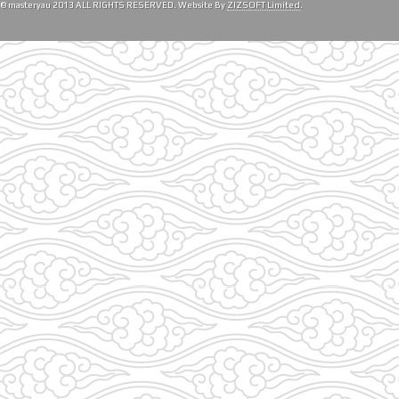
© masteryau 2013 ALL RIGHTS RESERVED. Website By
ZIZSOFT Limited
.