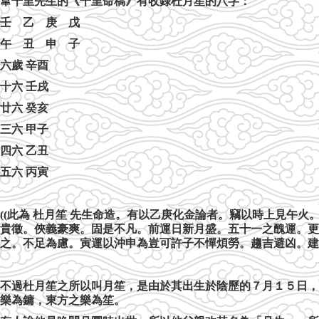
韋千里先生的《千里命稿》有收錄杜月笙的八字：
壬 乙 庚 戊
午 丑 申 子
六歲 辛酉
十六 壬戌
廿六 癸亥
三六 甲子
四六 乙丑
五六 丙寅
((
此為 杜月笙 先生命造。有以乙庚化金論者。竊以時上見午
貴徵。俠義豪爽。固是不凡。前運日新月盛。五十一之醜運。更
之。不足為慮。寅運以沖申為豈可許子不憚煩勞。趨吉避凶。建
不過杜月笙之所以叫月笙，是由於其出生於陰歷的７月１５日，
樂為鏞，東方之樂為笙。