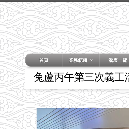
首頁
業務範疇
潤表一覽
兔蘆丙午第三次義工