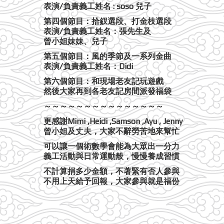
表演/負責義工姓名 : soso 兒子
第四個節目：拾釵選段、打金枝選段
表演/負責義工姓名：張先生及
曾小姐妹妹、兒子
第五個節目：風的季節及一系列金曲
表演/負責義工姓名：Didi
第六個節目：和現場老友記玩遊戲
然後大家再到各老友記房間派發福袋
～～～～～～～～～～～～～～～
更感謝Mimi ,Heidi ,Samson ,Ayu , Jenny
曾小姐及丈夫，大家不辭勞苦地來幫忙
可以讓一個術數學會能為大眾出一分力
義工活動與日常運動般，慢慢養成習慣
不計算捐多少金額，不著緊有否人參與
不用上天給予回報，大家參與就是福份