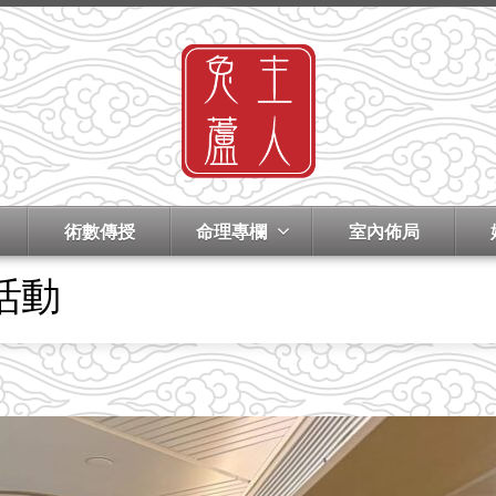
術數傳授
命理專欄
室內佈局
活動