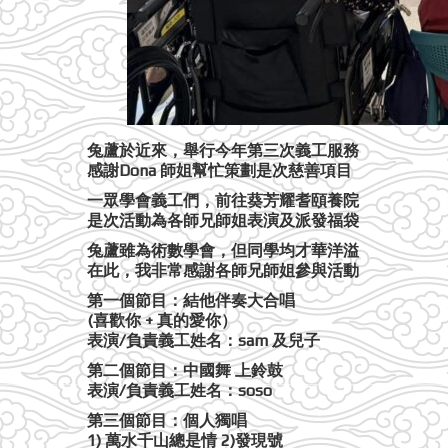
兔蘆於近來，舉行今年第三次義工服務
感謝Dona 師姐幫忙策劃是次慈善項目
一眾學會義工們，前往葵芳耀耆頤養院
是次活動為各師兄師姐表演及派發福袋
兔蘆雖為術數學會，但同學均才華洋溢
在此，我非常感謝各師兄師姐參與活動
第一個節目：結他伴奏大合唱
(喜歡你 + 真的愛你）
表演/負責義工姓名：sam 及兒子
第二個節目：中國舞 上鈴鼓
表演/負責義工姓名：soso
第三個節目：個人獨唱
1) 萬水千山總是情 2)發現號