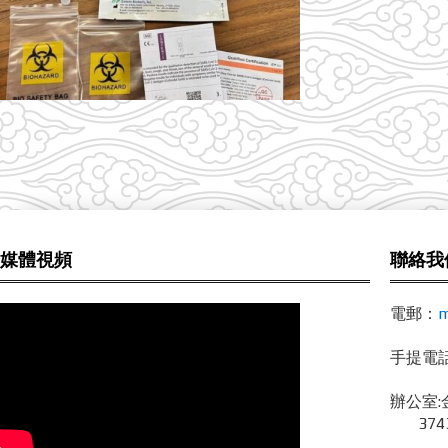
媒體視頻
聯絡我
電郵：
m
手提電話 /
辦公室:
3743