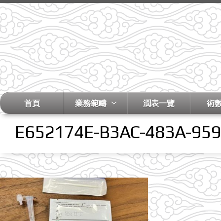
首頁
業務範疇
潤表一覽
術
E652174E-B3AC-483A-95