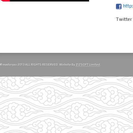
http
Twitte
© masteryau 2013 ALL RIGHTS RESERVED. Website By
ZIZSOFT Limited
.