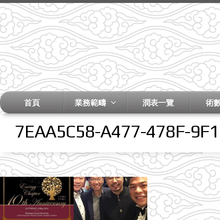
首頁
業務範疇
潤表一覽
術
7EAA5C58-A477-478F-9F