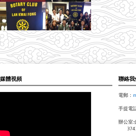
媒體視頻
聯絡我
電郵：
m
手提電話 /
辦公室:
3743