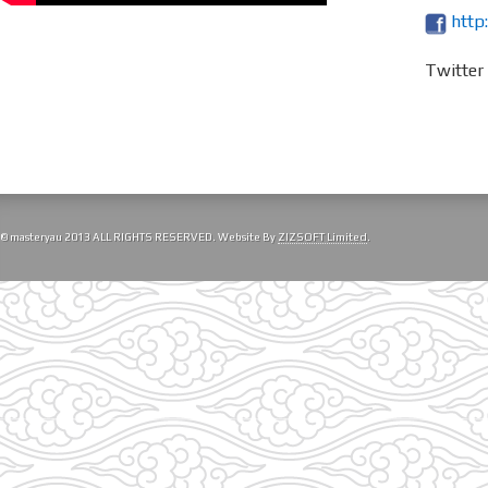
http
Twitte
© masteryau 2013 ALL RIGHTS RESERVED. Website By
ZIZSOFT Limited
.