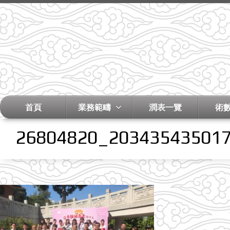
首頁
業務範疇
潤表一覽
術
26804820_20343543501