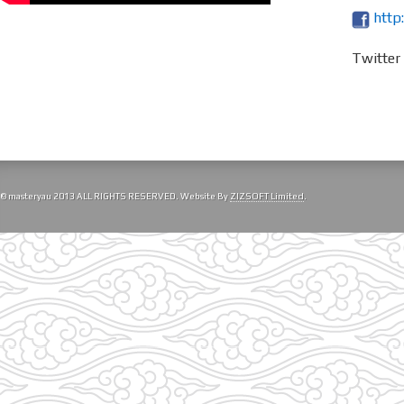
http
Twitte
© masteryau 2013 ALL RIGHTS RESERVED. Website By
ZIZSOFT Limited
.