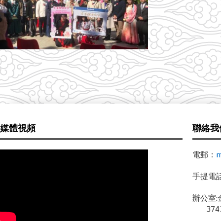
媒體視頻
聯絡我
電郵：
m
手提電話 /
辦公室:
3743