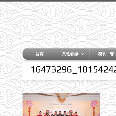
首頁
業務範疇
潤表一覽
16473296_1015424