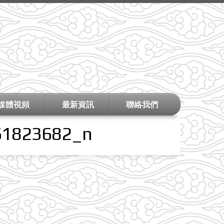
媒體視頻
最新資訊
聯絡我們
61823682_n