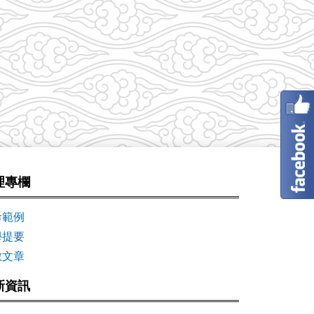
理專欄
命範例
學提要
數文章
新資訊