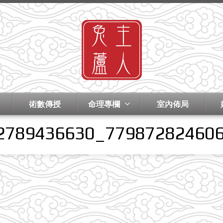
術數傳授
命理專欄
室內佈局
2789436630_77987282460