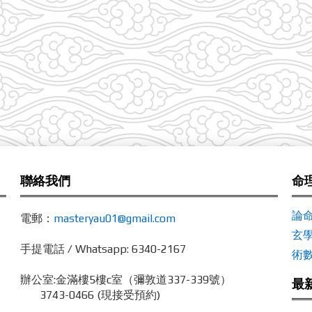
聯絡我們
命
論
電郵：
masteryau01@gmail.com
玄
手提電話 / Whatsapp: 6340-2167
術
辦公室:
金滿樓5樓c室（彌敦道337-339號）
最
3743-0466 (現接受預約)