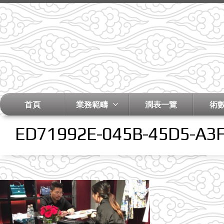
首頁
業務範疇
潤表一覽
術
ED71992E-045B-45D5-A3