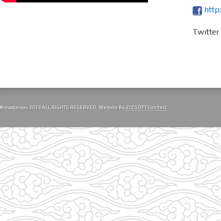
http
Twitte
© masteryau 2013 ALL RIGHTS RESERVED. Website By
ZIZSOFT Limited
.