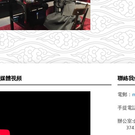
媒體視頻
聯絡我
電郵：
m
手提電話 /
辦公室:
3743