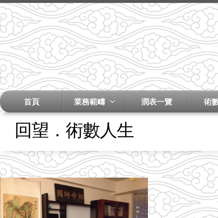
首頁
業務範疇
潤表一覽
術
回望．術數人生