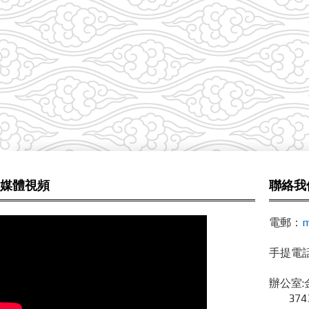
媒體視頻
聯絡我
電郵：
m
手提電話 /
辦公室:
3743