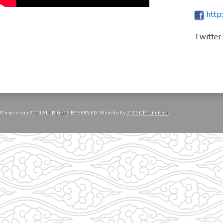
http
Twitte
© masteryau 2013 ALL RIGHTS RESERVED. Website By
ZIZSOFT Limited
.