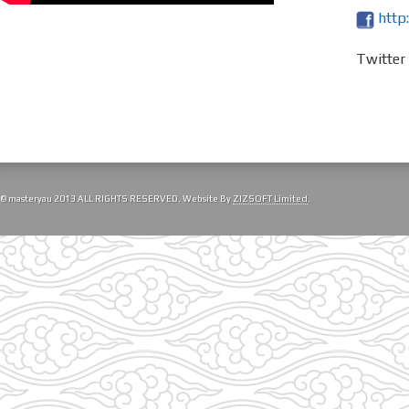
http
Twitte
© masteryau 2013 ALL RIGHTS RESERVED. Website By
ZIZSOFT Limited
.