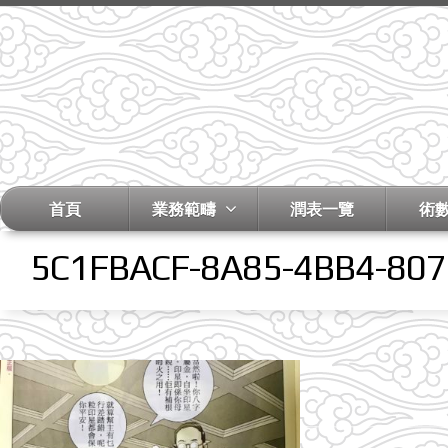
首頁
業務範疇
潤表一覽
術
5C1FBACF-8A85-4BB4-80