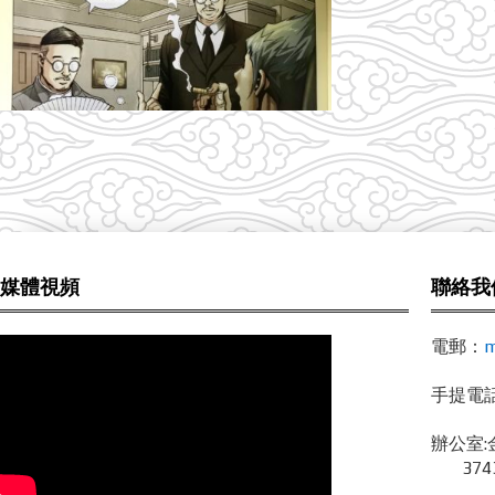
媒體視頻
聯絡我
電郵：
m
手提電話 /
辦公室:
3743