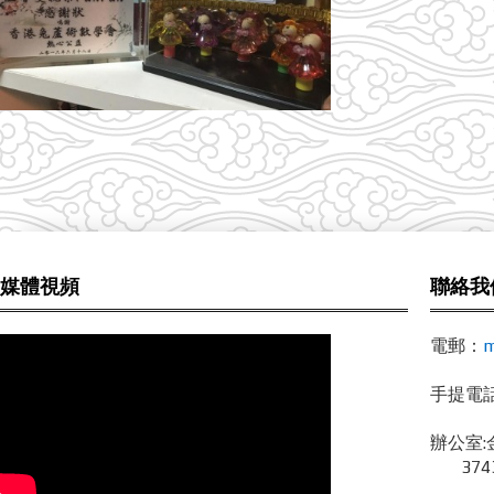
媒體視頻
聯絡我
電郵：
m
手提電話 /
辦公室:
3743