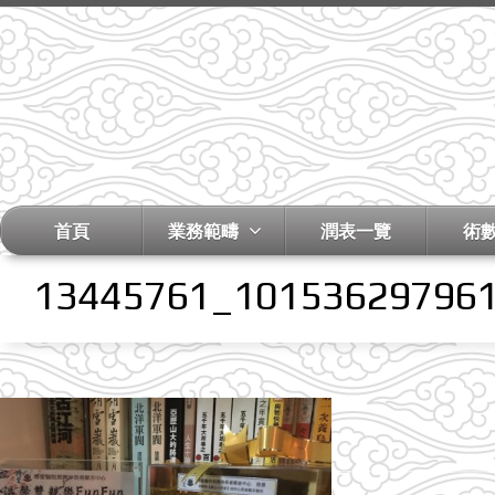
首頁
業務範疇
潤表一覽
術
13445761_10153629796