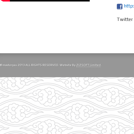
http
Twitte
© masteryau 2013 ALL RIGHTS RESERVED. Website By
ZIZSOFT Limited
.