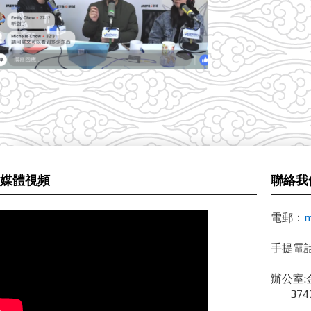
媒體視頻
聯絡我
電郵：
m
手提電話 /
辦公室:
3743