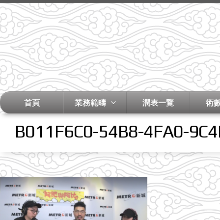
首頁
業務範疇
潤表一覽
術
B011F6C0-54B8-4FA0-9C