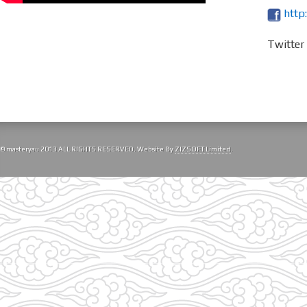
http
Twitte
© masteryau 2013 ALL RIGHTS RESERVED. Website By
ZIZSOFT Limited
.