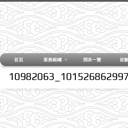
首頁
業務範疇
潤表一覽
術
10982063_10152686299