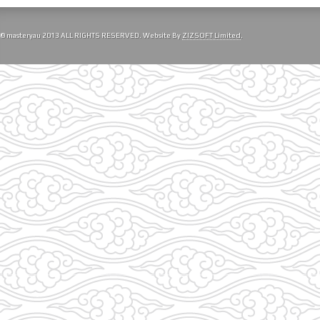
© masteryau 2013 ALL RIGHTS RESERVED. Website By
ZIZSOFT Limited
.