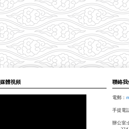
媒體視頻
聯絡我
電郵：
m
手提電話 /
辦公室: