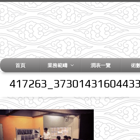
首頁
業務範疇
潤表一覽
術
417263_3730143160443