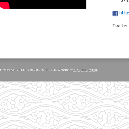
3743
http
Twitte
© masteryau 2013 ALL RIGHTS RESERVED. Website By
ZIZSOFT Limited
.