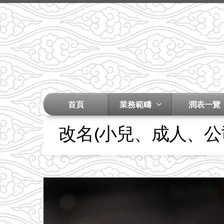
首頁
業務範疇
潤表一覽
改名(小兒、成人、公