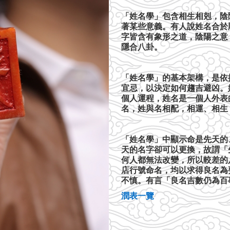
「姓名學」包含相生相剋，陰
著某些意義。有人說姓名合於
字皆含有象形之道，陰陽之意
隱合八卦。
「姓名學」的基本架構，是依
宜忌，以決定如何趨吉避凶。
個人運程，姓名是一個人外表
名，姓與名相配，相運、相生
「姓名學」中顯示命是先天的
天的名字卻可以更換，故謂「
何人都無法改變，所以較差的
店行號命名，均以求得良名為
不慎。有言「良名吉數仍為百
潤表一覽