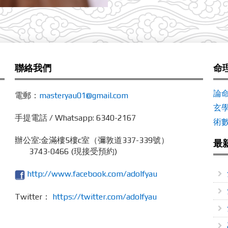
聯絡我們
命
論
電郵：
masteryau01@gmail.com
玄
手提電話 / Whatsapp: 6340-2167
術
辦公室:
金滿樓5樓c室（彌敦道337-339號）
最
3743-0466 (現接受預約)
http://www.facebook.com/adolfyau
Twitter：
https://twitter.com/adolfyau