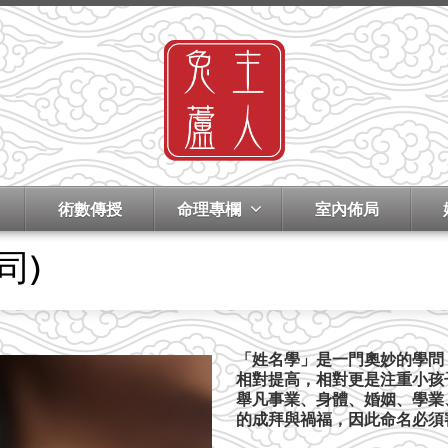
術數傳授
命理專欄
室內佈局
司)
「姓名學」是一門奧妙的學問
相對提高，相對更是注重小孩
舉凡事業、身體、婚姻、學業
的成拜與禍福，因此命名必須