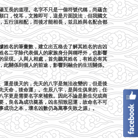
陽互長的道理。名字不只是一個符號代稱，尚蘊含
順口，悅耳，文雅即可，這是片面說法，但我國文
，五行須相配，而後才能相長，並且姓與名配合都
據姓名的筆畫數，建立出五格去了解其姓名的吉凶
姓名二字除代表個人的家族身分與稱呼外，也影響
的呈現。人與人相處，首先聽其姓名，有姓必有其
，此關係到個人的前途，影響到融合的生活關係。
、運是後天的，先天的八字是無法改變的，但是後
先天命，後命運」。生辰八字，是與生俱來的，任
八字更是需要名字來補救。因此不論是新生兒或商
要，良名為成功奠基，凶名招致惡運，故命名不可
事成功之本，壞名凶數仍為萬事失敗之源」。