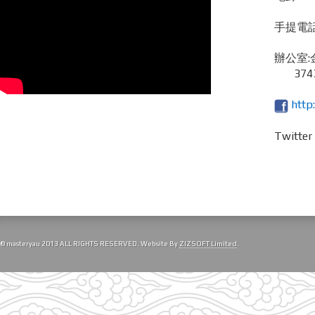
手提電話 /
辦公室:
3743
http
Twitte
© masteryau 2013 ALL RIGHTS RESERVED. Website By
ZIZSOFT Limited
.