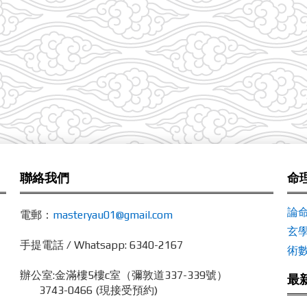
聯絡我們
命
論
電郵：
masteryau01@gmail.com
玄
手提電話 / Whatsapp: 6340-2167
術
辦公室:
金滿樓5樓c室（彌敦道337-339號）
最
3743-0466 (現接受預約)