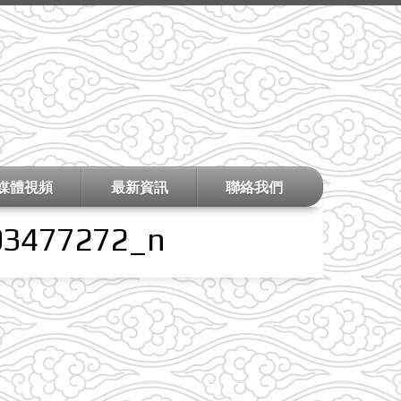
媒體視頻
最新資訊
聯絡我們
93477272_n