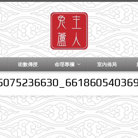
術數傳授
命理專欄
室內佈局
5075236630_66186054036