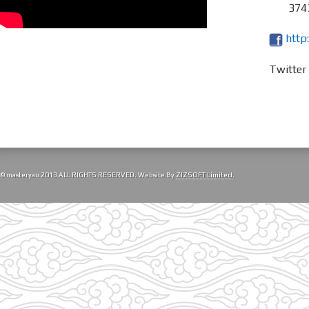
3743
http
Twitte
© masteryau 2013 ALL RIGHTS RESERVED. Website By
ZIZSOFT Limited
.