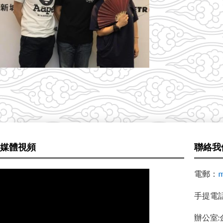
媒體視頻
聯絡我
電郵：
m
手提電話 /
辦公室: