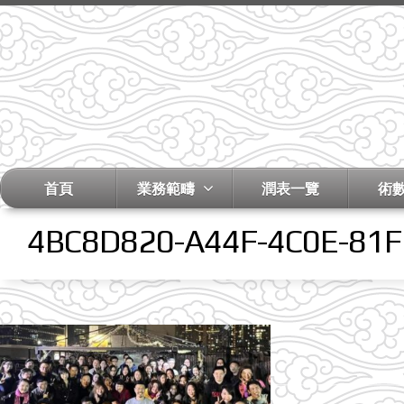
首頁
業務範疇
潤表一覽
術
4BC8D820-A44F-4C0E-81