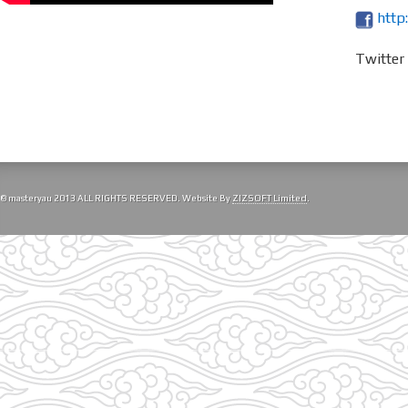
http
Twitte
© masteryau 2013 ALL RIGHTS RESERVED. Website By
ZIZSOFT Limited
.