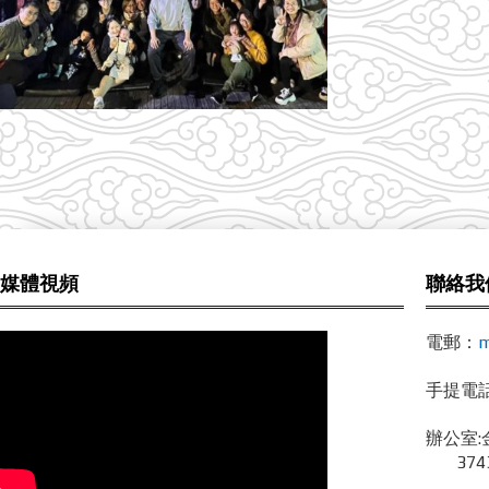
媒體視頻
聯絡我
電郵：
m
手提電話 /
辦公室:
3743