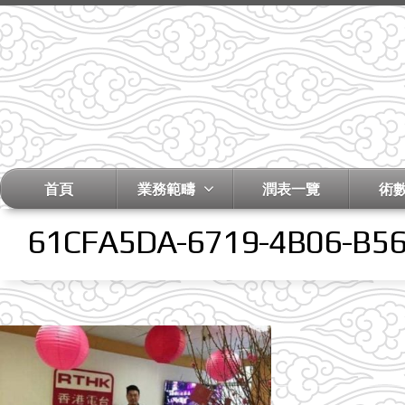
首頁
業務範疇
潤表一覽
術
61CFA5DA-6719-4B06-B5