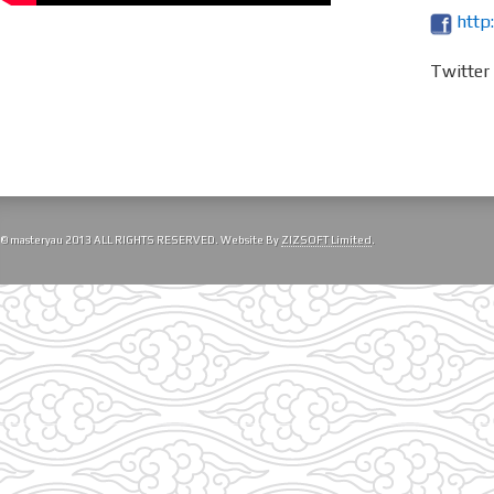
http
Twitte
© masteryau 2013 ALL RIGHTS RESERVED. Website By
ZIZSOFT Limited
.