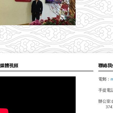
媒體視頻
聯絡我
電郵：
m
手提電話 /
辦公室:
3743