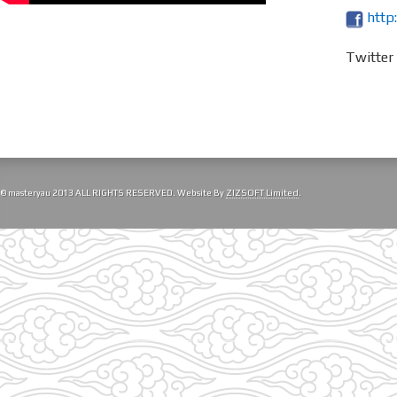
http
Twitte
© masteryau 2013 ALL RIGHTS RESERVED. Website By
ZIZSOFT Limited
.