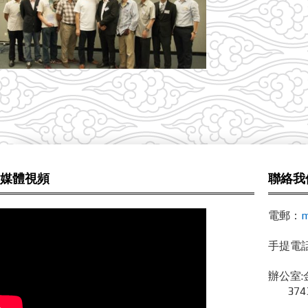
媒體視頻
聯絡我
電郵：
m
手提電話 /
辦公室:
3743