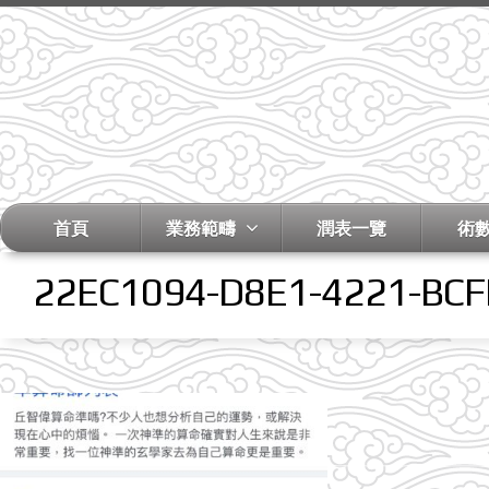
首頁
業務範疇
潤表一覽
術
22EC1094-D8E1-4221-BC