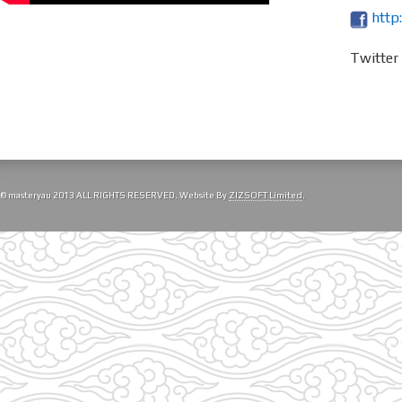
http
Twitte
© masteryau 2013 ALL RIGHTS RESERVED. Website By
ZIZSOFT Limited
.