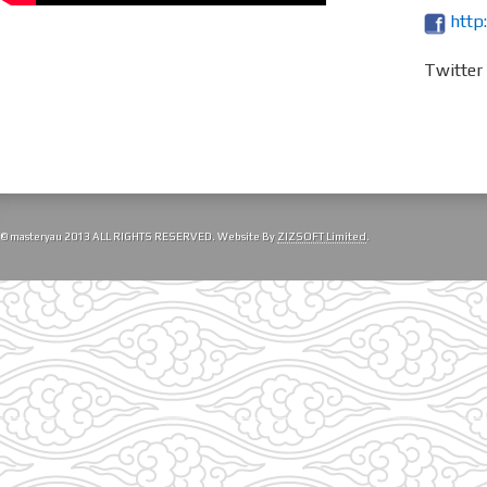
http
Twitte
© masteryau 2013 ALL RIGHTS RESERVED. Website By
ZIZSOFT Limited
.