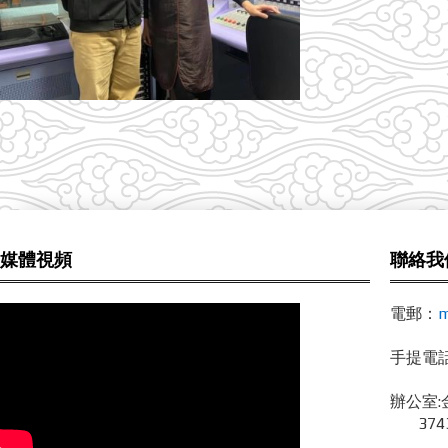
媒體視頻
聯絡我
電郵：
m
手提電話 /
辦公室:
3743