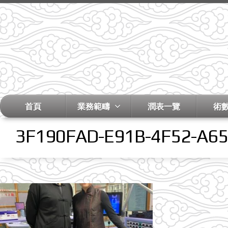
首頁
業務範疇
潤表一覽
術
3F190FAD-E91B-4F52-A6