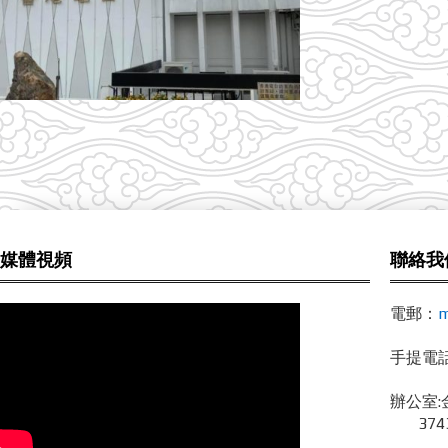
媒體視頻
聯絡我
電郵：
m
手提電話 /
辦公室:
3743