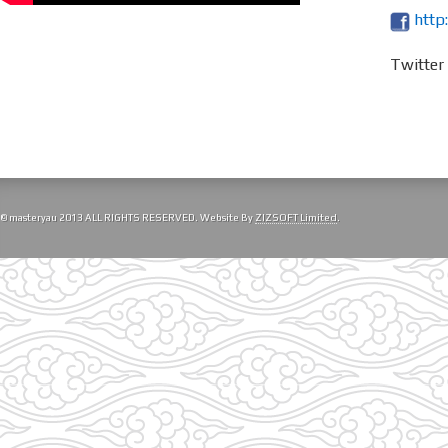
http
Twitte
© masteryau 2013 ALL RIGHTS RESERVED. Website By
ZIZSOFT Limited
.