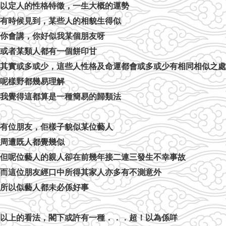
以定人的性格特徵，一生大概的運勢
有時候見到，某些人的相貌生得似
你會講，你好似我某個朋友呀
或者某類人都有一個餅印甘
其實或多或少，這些人性格及命運都會或多或少有相同相似之處
呢樣野都幾易理解
我覺得這都算是一種簡易的歸類法
有位朋友，佢樣子貌似某位藝人
周遭既人都覺幾似
但呢位藝人的親人卻在前幾年接二連三發生不幸事故
而這位朋友經口中所得其家人亦多有不測意外
所以似藝人都未必係好事
以上的看法，閣下或許有一種．．．超！以為係咩