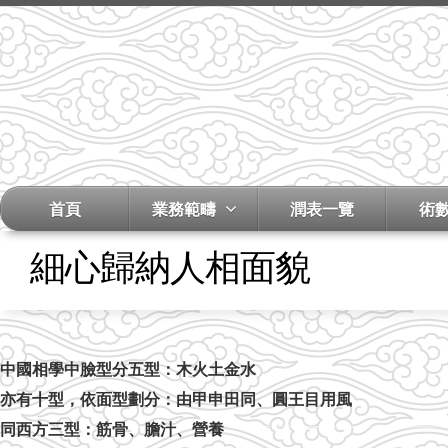
首頁
業務範疇
潤表一覽
術
細心歸納人相面貌
中國相學中臉型分五型：木火土金水
亦有十型，依面型劃分：由甲申田同、圓王目用風
同西方三型：筋骨、膽汁、營養