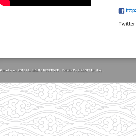
http
Twitte
© masteryau 2013 ALL RIGHTS RESERVED. Website By
ZIZSOFT Limited
.