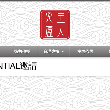
術數傳授
命理專欄
室內佈局
TIAL邀請