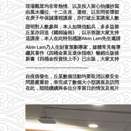
現場觀眾均非常熱情、以及投入留心拍攝抄寫
由風水擺位、十二生肖、運程、以至問答環節
在庚子年保誠運程講座，亦打破丘某講座人數
證明對人數參與，本人如韓信點兵，多多益善
丘某亦回送《國師論相》，以示答謝大家支持
這講座，本人在此特別感謝Alvin Lam先生邀請
Alvin Lam乃人生財富策劃專家，媒體常見報導
繼其著作《四桶金富足退休指南》暢銷出版後
新書《四桶金投資快上手》已出版，大家支持
———————————————-
自疫病發生，丘某數個活動均要取消以察安全
問題嚴重前，幸完成了數個大小型講座及訪問
在此，陸陸續續與各位分享當日的情況及相片