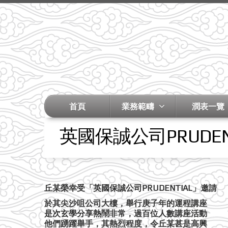
首頁
業務範疇
潤表一覽
英國保誠公司PRUDEN
丘某榮幸受「英國保誠公司PRUDENTIAL」邀請
於其尖沙咀公司大樓，舉行庚子年的運程講座
是次玄學分享熱鬧非常，過百位人數講座活動
他們踴躍舉手，其熱烈程度，令丘某甚是高興