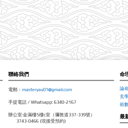
聯絡我們
命
論
電郵：
masteryau01@gmail.com
玄
手提電話 / Whatsapp: 6340-2167
術
辦公室:
金滿樓5樓c室（彌敦道337-339號）
最
3743-0466 (現接受預約)