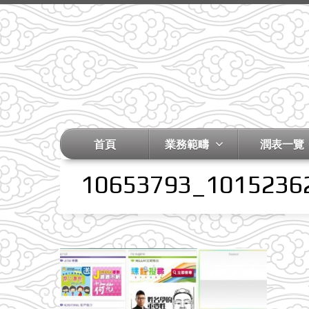
首頁
業務範疇
潤表一覽
10653793_1015236