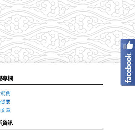
理專欄
命範例
學提要
數文章
新資訊