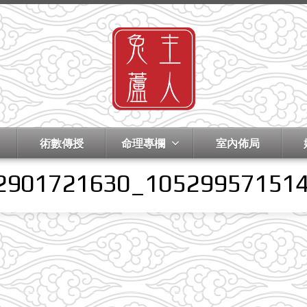
術數傳授
命理專欄
室內佈局
2901721630_10529957151