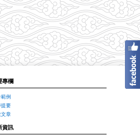
理專欄
命範例
學提要
數文章
新資訊