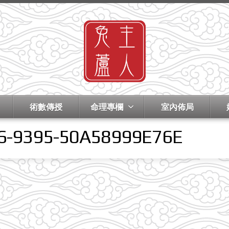
術數傳授
命理專欄
室內佈局
6-9395-50A58999E76E