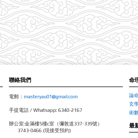
聯絡我們
命
論
電郵：
masteryau01@gmail.com
玄
手提電話 / Whatsapp: 6340-2167
術
辦公室:
金滿樓5樓c室（彌敦道337-339號）
最
3743-0466 (現接受預約)