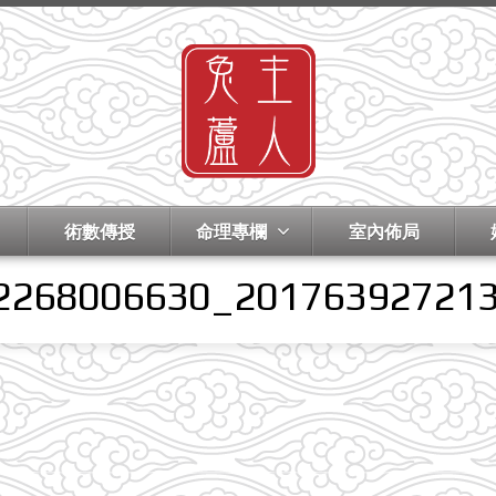
術數傳授
命理專欄
室內佈局
2268006630_20176392721