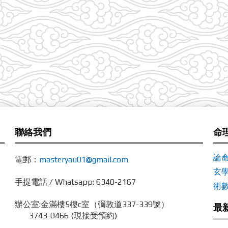
聯絡我們
命
論
電郵：
masteryau01@gmail.com
玄
手提電話 / Whatsapp: 6340-2167
術
辦公室:
金滿樓5樓c室（彌敦道337-339號）
最
3743-0466 (現接受預約)