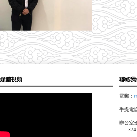
媒體視頻
聯絡我
電郵：
m
手提電話 /
辦公室:
3743