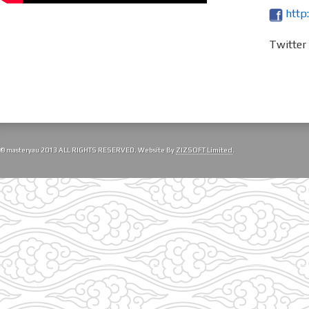
http
Twitte
© masteryau 2013 ALL RIGHTS RESERVED. Website By
ZIZSOFT Limited
.