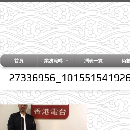
首頁
業務範疇
潤表一覽
術
27336956_10155154192