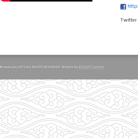
http
Twitte
© masteryau 2013 ALL RIGHTS RESERVED. Website By
ZIZSOFT Limited
.