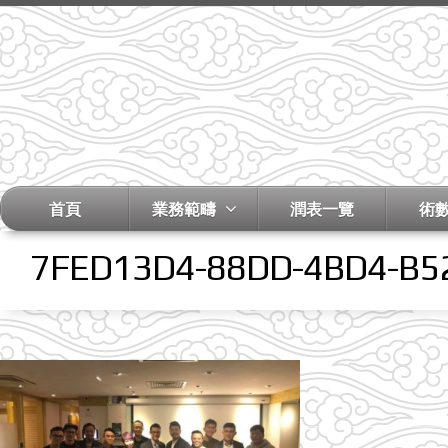
首頁
業務範疇
潤表一覽
術
7FED13D4-88DD-4BD4-B5