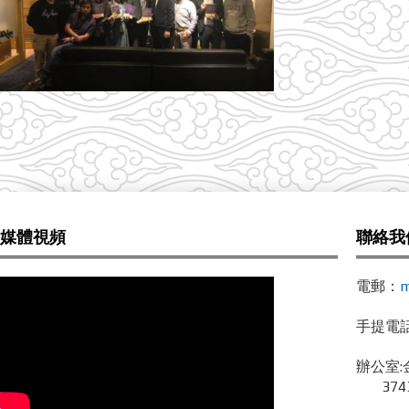
媒體視頻
聯絡我
電郵：
m
手提電話 /
辦公室:
3743