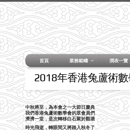
首頁
業務範疇
潤表一覽
2018年香港兔蘆術
中秋將至，為本會之一大節日慶典
我們香港兔蘆術數學會的眾會員們
濟濟一堂，是次轉移白石聚於觀塘
時光飛逝，轉眼間又將踏入秋冬了