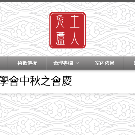
術數傳授
命理專欄
室內佈局
數學會中秋之會慶