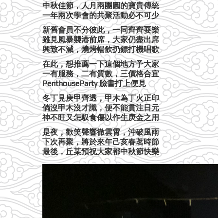
中秋佳節，人月兩團圓的寶貴傳統
一年兩次學會的共聚活動必不可少
新舊會員不分彼此，一同齊齊耍樂
雖見風暴襲港前席，大家仍盡出席
興致不減，燒烤暢飲扔鏢打機唱歌
在此，想推薦一下這個地方予大家
一有服務，二有質數，三價格合宜
PenthouseParty 臉書打上便見
冬丁見庚甲齊透，甲木為丁火正印
倘沒甲木沒才識，便不能貫注日元
神不旺又怎馭食傷以作生庚金之用
是夜，歡笑聲響徹雲霄，沖破風雨
下次再聚，將於來年己亥春茗時節
最後，丘某預祝大家都中秋節快樂