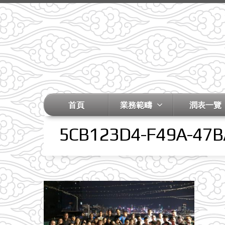
首頁
業務範疇
潤表一覽
5CB123D4-F49A-47B