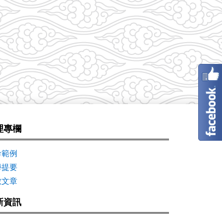
理專欄
命範例
學提要
數文章
新資訊