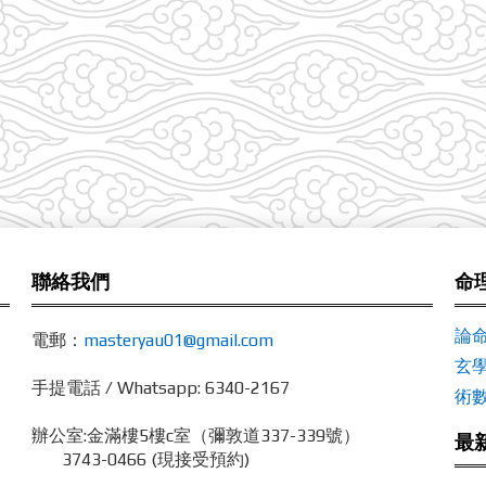
聯絡我們
命
論
電郵：
masteryau01@gmail.com
玄
手提電話 / Whatsapp: 6340-2167
術
辦公室:
金滿樓5樓c室（彌敦道337-339號）
最
3743-0466 (現接受預約)