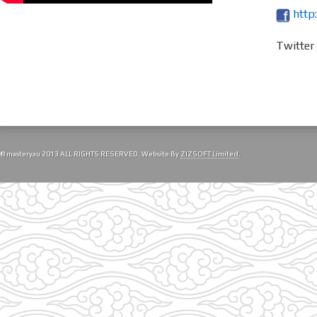
http
Twitte
© masteryau 2013 ALL RIGHTS RESERVED. Website By
ZIZSOFT Limited
.