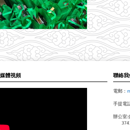
媒體視頻
聯絡我
電郵：
m
手提電話 /
辦公室:
3743