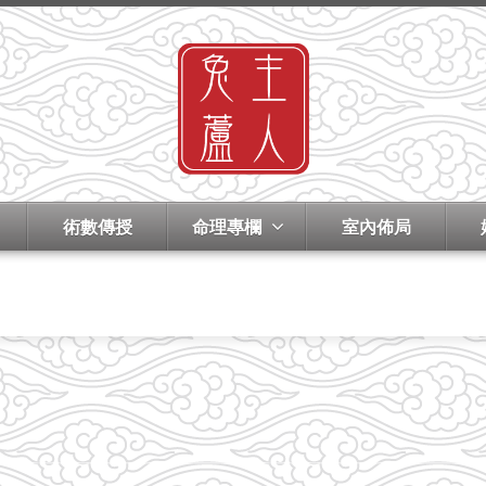
術數傳授
命理專欄
室內佈局