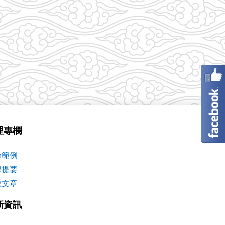
理專欄
命範例
學提要
數文章
新資訊