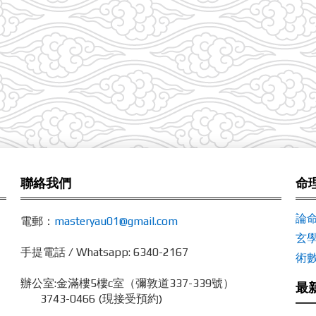
聯絡我們
命
論
電郵：
masteryau01@gmail.com
玄
手提電話 / Whatsapp: 6340-2167
術
辦公室:
金滿樓5樓c室（彌敦道337-339號）
最
3743-0466 (現接受預約)