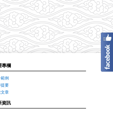
理專欄
命範例
學提要
數文章
新資訊