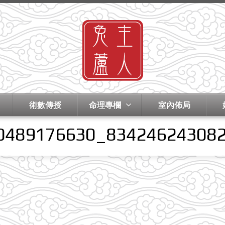
術數傳授
命理專欄
室內佈局
0489176630_83424624308