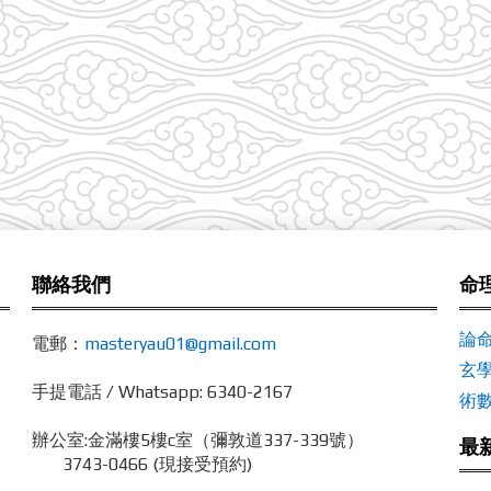
聯絡我們
命
論
電郵：
masteryau01@gmail.com
玄
手提電話 / Whatsapp: 6340-2167
術
辦公室:
金滿樓5樓c室（彌敦道337-339號）
最
3743-0466 (現接受預約)