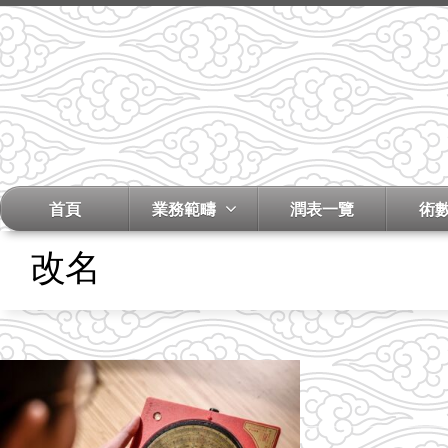
首頁
業務範疇
潤表一覽
術
改名