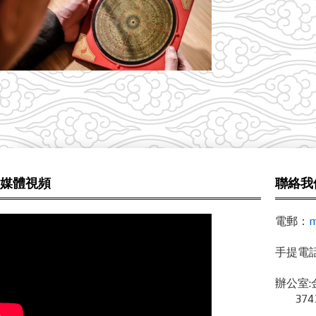
媒體視頻
聯絡我
電郵：
m
手提電話 /
辦公室:
3743