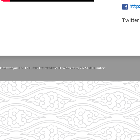
http
Twitte
© masteryau 2013 ALL RIGHTS RESERVED. Website By
ZIZSOFT Limited
.