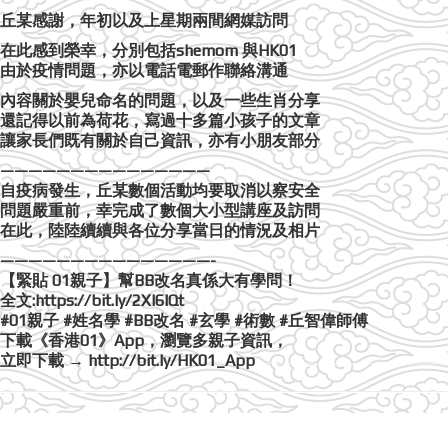
丘某感謝，年初以及上星期兩間網媒訪問
在此感到榮幸，分別包括shemom 與HK01
由於疫情問題，亦以電話電郵作聯絡溝通
內容關於嬰兒命名的問題，以及一些生肖分享
還記得以前為荷花，寫過十多篇小孩子的文章
讓家長們既有關於自己資訊，亦有小朋友部分
———————————————
自疫病發生，丘某數個活動均要取消以察安全
問題嚴重前，幸完成了數個大小型講座及訪問
在此，陸陸續續與各位分享當日的情況及相片
———————————————-
【緊貼 01親子】幫BB改名真係大有學問！
全文:https://bit.ly/2XI6IQt
#01親子 #姓名學 #BB改名 #玄學 #術數 #丘智偉師傅
下載《香港01》App，瀏覽多親子資訊，
立即下載 → http://bit.ly/HK01_App