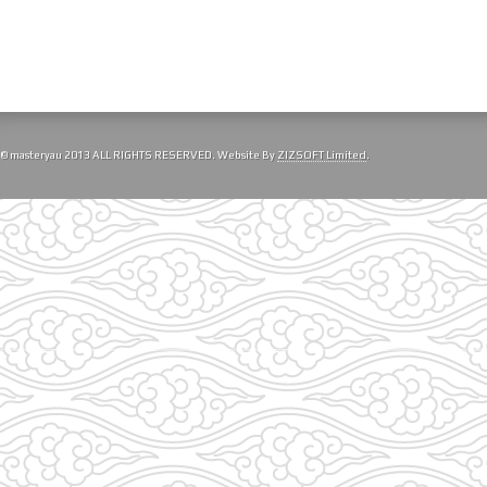
© masteryau 2013 ALL RIGHTS RESERVED. Website By
ZIZSOFT Limited
.