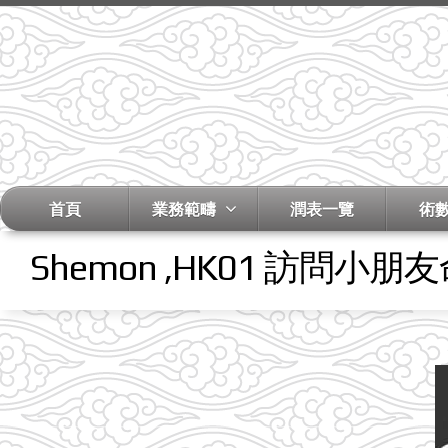
首頁
業務範疇
潤表一覽
術
Shemon ,HK01 訪問小朋