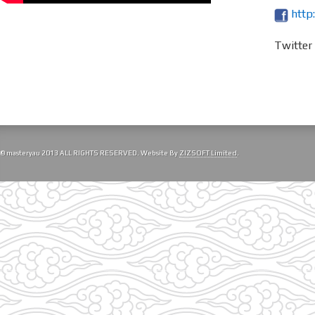
http
Twitte
© masteryau 2013 ALL RIGHTS RESERVED. Website By
ZIZSOFT Limited
.