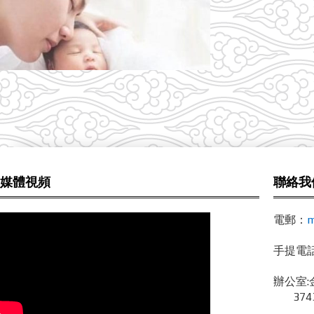
媒體視頻
聯絡我
電郵：
m
手提電話 /
辦公室:
3743