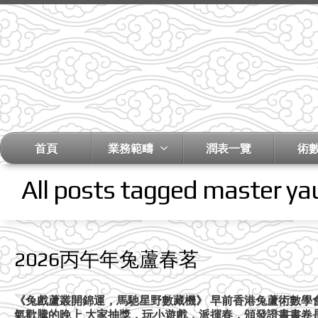
首頁
業務範疇
潤表一覽
術
All posts tagged master ya
2026丙午年兔蘆春茗
《兔戲蘆叢開錦運，馬馳星野數藏機》 早前香港兔蘆術數學
氣歡騰的晚上 大家抽獎，玩小遊戲，派揮春，頒發證書書卷