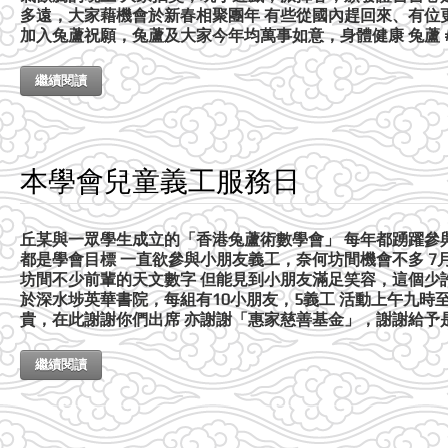
多遠，大家藉機會於新春相聚團年 有些從國內趕回來、有位
加入兔蘆祝願，兔蘆及大家今年均萬事如意，身體健康 兔蘆 
繼續閱讀
本學會兒童義工服務日
丘某與一眾學生成立的「香港兔蘆術數學會」 每年都踴躍參
都是學會目標 一直欲參與小朋友義工，奈何坊間機會不多 7
坊間不少前輩的天文數字 但能見到小朋友滿足笑容，這個少
於深水埗英華書院，每組有10小朋友，5義工 活動上午九時
貴，在此謝謝你們出席 亦謝謝「惠家慈善基金」，謝謝給予
繼續閱讀