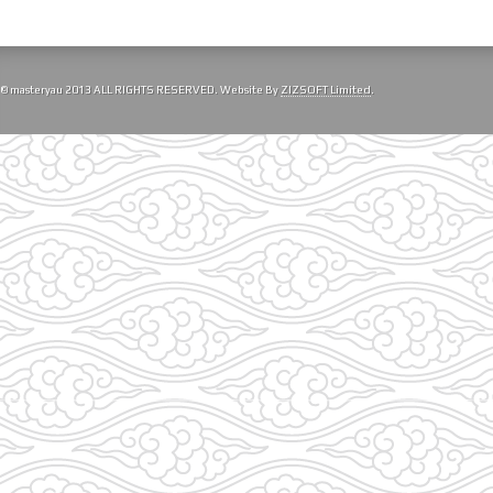
© masteryau 2013 ALL RIGHTS RESERVED. Website By
ZIZSOFT Limited
.