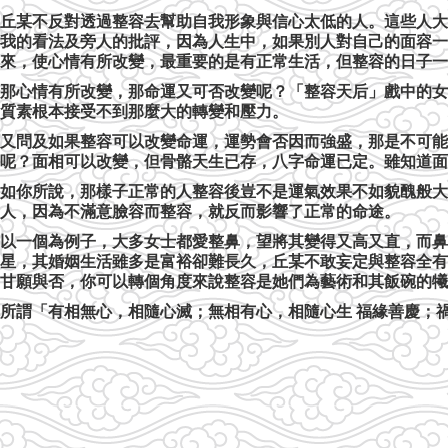
丘某不反對透過整容去幫助自我形象與信心太低的人。這些人大
我的看法及旁人的批評，因為人生中，如果別人對自己的面容一
來，使心情有所改變，最重要的是有正常生活，但整容的日子一
那心情有所改變，那命運又可否改變呢？「整容天后」戲中的女
質素根本接受不到那麼大的轉變和壓力。
又問及如果整容可以改變命運，運勢會否因而強盛，那是不可能
呢？面相可以改變，但骨骼天生已存，八字命運已定。雖知道面
如你所說，那樣子正常的人整容後豈不是運氣效果不如貌醜般大
人，因為不滿意臉容而整容，就反而影響了正常的命途。
以一個為例子，大多女士都愛整鼻，望將其變得又高又直，而鼻
星，其婚姻生活雖多是富裕卻難長久，丘某不敢妄定與整容全有
甘願與否，你可以轉個角度來說整容是她們為藝術和其飯碗的犧
所謂「有相無心，相隨心滅；無相有心，相隨心生 福緣善慶；