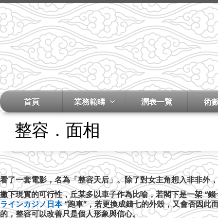
首頁
業務範疇
潤表一覽
術
整容．面相
看了一套電影，名為「整容天后」。除了對女主角想入非非外，
撇下現實的可行性，丘某多以車子作為比喻，若閣下是一架 “錢
ラインカジノ日本
“跑車”，若更換成錢七的外殼，又會否因此
的，整容可以改善只是個人形象與信心。