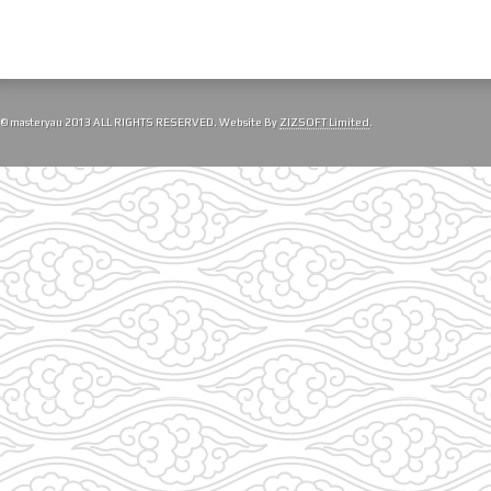
© masteryau 2013 ALL RIGHTS RESERVED. Website By
ZIZSOFT Limited
.