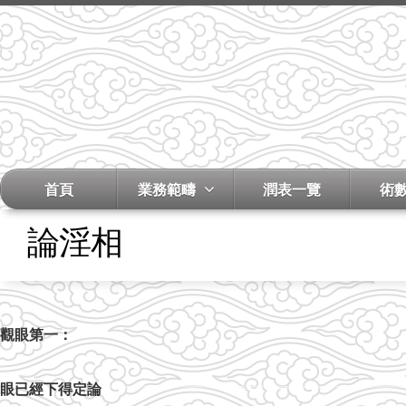
首頁
業務範疇
潤表一覽
術
論淫相
觀眼第一：
眼已經下得定論