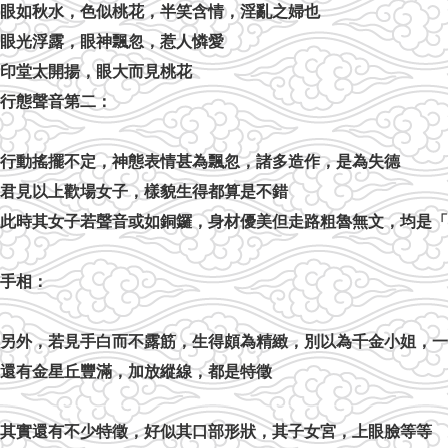
眼如秋水，色似桃花，半笑含情，淫亂之婦也
眼光浮露，眼神飄忽，惹人憐愛
印堂太開揚，眼大而見桃花
行態聲音第二：
行動搖擺不定，神態表情甚為飄忽，諸多造作，是為失德
君見以上歡場女子，樣貌生得都算是不錯
此時其女子若聲音或如銅鑼，身材優美但走路粗魯無文，均是「
手相：
另外，若見手白而不露筋，生得頗為精緻，別以為千金小姐，一
還有金星丘豐滿，加放縱線，都是特徵
其實還有不少特徵，好似其口部形狀，其子女宮，上眼臉等等