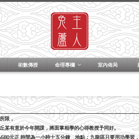
術數傳授
命理專欄
室內佈局
所限，
丘某有意於今年開課，將面掌相學的心得教授予同好。
68
0
元正 時間為一小時十五分鐘
地點：九龍區
只要用功學習