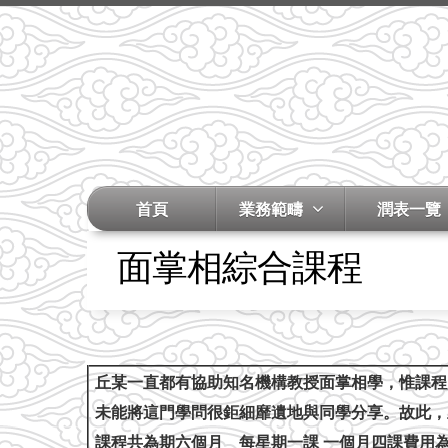
首頁
業務範疇
潤表一覽
面掌相綜合課程
丘某一直都有協助知名機構教授面掌相學，惟課程
未能將這門學問很鉅細靡遺地與同學分享。故此，
課程共為期
六
個月 每星期一課 一個月四課
費用為