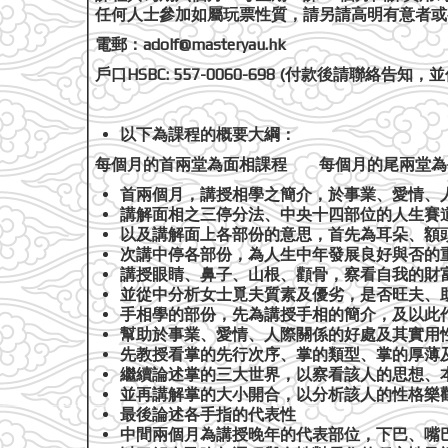
任何人士參加
如屬玩票性質，請另請高明
有意者或
電郵：
adolf@masteryau.hk
戶口
HSBC: 557-0060-698 (
付款後請聯絡告知，並
以下為課程的概要大綱：
每個月的首兩堂為面相課程 每個月的尾兩堂為
首兩個月，講授相學之簡介，於事業、愛情、
講解面相之三停分法、中央十四部位的人生賽
以及講解面上各部份的意思，首先為耳朵、額
次講中停各部份，為人生中年發展良好與否的
講授眼睛、鼻子、山根、顴骨，察看自我的財
並從中分析女士覓夫質素及優劣，是否旺夫、
手相學的部份，先為講授手相的簡介，及以此
幫助於事業、愛情、人際關係的好處及其實用
先教授看掌的先行次序、掌的類型、掌的厚薄
繼續論述掌的三大世界，以察看該人的思想、
並再講解掌的大小開合，以分析該人的性格樂
最後論述各手指的代表性
中間兩個月為講授晚年的代表部位，下巴、嘴