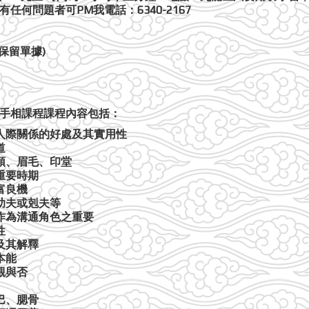
有任何問題者可
PM
我
電話：
6340-2167
保留單據
)
手相課程
課程內容包括：
人際關係的好處及其實用性
道
頭、眉毛、印堂
重要時期
富良機
助夫或剋夫等
作為溝通角色之重要
性
及其解釋
本能
觀與否
巴、腮骨