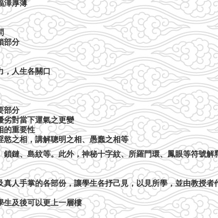
福澤厚薄
問
鎖部分
力，人生各關口
要部分
優劣對當下運氣之更變
相的重要性
淫慾之相，講解聰明之相、愚蠢之相等
、鎖鏈、島紋等。此外，神秘十字紋、所羅門環、鳳眼等符號解
及真人手掌的各部份，讓學生各抒己見，以見所學，並由教授者
學生及後可以更上一層樓