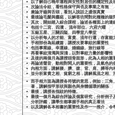
以了解自己晚年運程與女性對居住的穩定性及
次論法令紋，看性格保守與否及事業之有無
兼論牙齒與舌頭，看別人說話之虛假真實
最後論毛髮與癦痣，以解答坊間對此種種的疑
其次，開始踏入綜合課程，論述各種面上的連
包括十二宮、四瀆 、流年部位、六府六曜
五嶽五星、三關四隘、四學堂八學堂
以分析每人的才能、富貴、流年行運，存富能
手相部份為延續篇，講授次要掌紋的重要性
包括事業線、幸運線、婚姻線、旅行線等
再看掌紋清濁與深淺，以對掌紋力量的影響性
及後的兩個月為講授頭骨面形，此為人相的重
再論述聲音、動相對閱人的重要性，及氣色的
內相方面，講解腰、臍、腹、背、肩、膊等內
並分析富貴之相、貧窮之相，講解風流之相、
而手相方面為講授各符號的意思，例如：三角
著，講解指甲形狀與顏色與身體循環的關係
最後，講授各指紋的特徵。
最後一個月為綜合評論及個案研究，分析例子
分析評鑑，讓學生都掌握手相的真正看法
以及講解各本相書的重要性及作一一推介，令