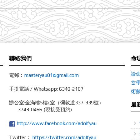
聯絡我們
命
論
電郵：
masteryau01@gmail.com
玄
手提電話 / Whatsapp: 6340-2167
術
辦公室:
金滿樓5樓c室（彌敦道337-339號）
最
3743-0466 (現接受預約)
http://www.facebook.com/adolfyau
Twitter：
https://twitter.com/adolfyau