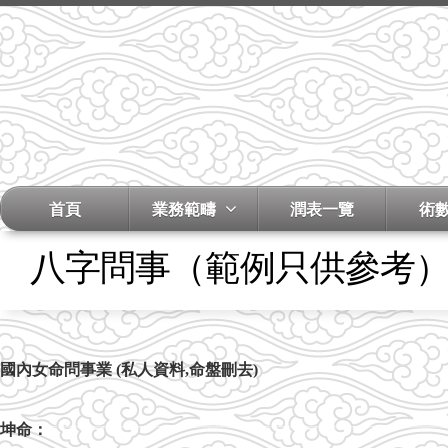
首頁
業務範疇
潤表一覽
術
八字問事（範例只供參考
國內女命問事業
(
私人資料
,
命盤刪去
)
坤命：