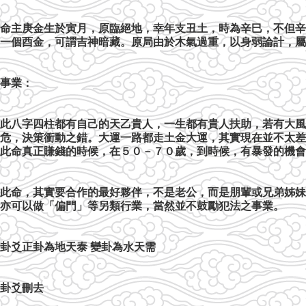
命主庚金生於寅月，原臨絕地，幸年支丑土，時為辛巳，不但辛
一個酉金，可謂吉神暗藏。原局由於木氣過重，以身弱論計，屬
事業：
此八字四柱都有自己的天乙貴人，一生都有貴人扶助，若有大風
危，決策衝動之錯。大運一路都走土金大運，其實現在並不太差
此命真正賺錢的時候，在５０－７０歲，到時候，有暴發的機會
此命，其實要合作的最好夥伴，不是老公，而是朋輩或兄弟姊妹
亦可以做「偏門」等另類行業，當然並不鼓勵犯法之事業。
卦爻正卦為地天泰 變卦為水天需
卦爻刪去