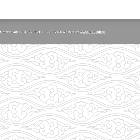
© masteryau 2013 ALL RIGHTS RESERVED. Website By
ZIZSOFT Limited
.