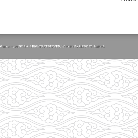
© masteryau 2013 ALL RIGHTS RESERVED. Website By
ZIZSOFT Limited
.