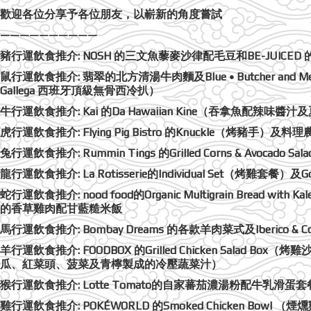
歡迎各位分享予各位朋友，以嶄新的角度嘗試
——————————
豬行運飲食推介: NOSH 的三文魚藜麥沙律配毛豆和BE-JUICE
鼠行運飲食推介: 翡翠的北方清湯牛肉麵及Blue • Butcher and Meat Spec
Gallega 西班牙頂級無骨西冷扒）
牛行運飲食推介: Kai 的Da Hawaiian Kine（吞拿魚配
虎行運飲食推介: Flying Pig Bistro 的Knuckle（烤豬手）
兔行運飲食推介: Rummin Tings 的Grilled Corns & Avoca
龍行運飲食推介: La Rotisserie的Individual Set（烤雞套餐）及
蛇行運飲食推介: nood food的Organic Multigrain Bread
的香草雞肉配甘藍糙米飯
馬行運飲食推介: Bombay Dreams 的各款羊肉菜式及Iberico & Co 
羊行運飲食推介: FOODBOX 的Grilled Chicken Salad Box
瓜、紅菜頭、菠菜及青檸製成的冷壓蔬菜汁）
猴行運飲食推介: Lotte Tomato的自家蕃茄濃湯粉配牛乳滑蛋套餐和Enot
雞行運飲食推介: POKÉWORLD 的Smoked Chicken Bowl （煙燻雞