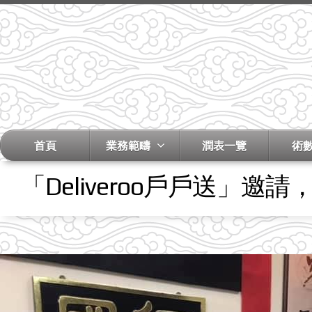
首頁
業務範疇
潤表一覽
術
「Deliveroo戶戶送」邀